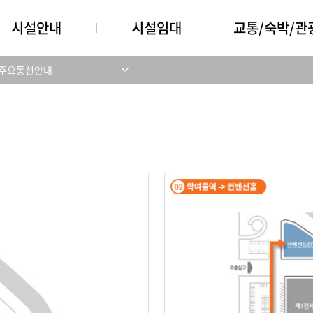
시설안내
시설임대
교통/숙박/관
주요동선안내